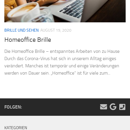
BRILLE UND SEHEN
AUGUST 19, 2020
Homeoffice Brille
Die Homeoffice Brille – entspanntes Arbeiten von zu Hause
Durch das Corona-Virus hat sich in unserem Alltag einiges
verändert. Manches ist temporär und einige Veränderungen
werden von Dauer sein. „Homeoffice“ ist für viele zum...
FOLGEN:
KATEGORIEN