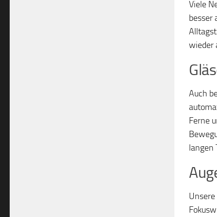
Viele N
besser 
Alltags
wieder
Gläs
Auch be
automat
Ferne u
Bewegun
langen 
Auge
Unsere 
Fokuswe