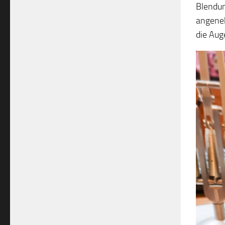
Blendun
angeneh
die Aug