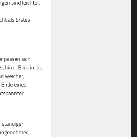
gen sind leichter,
cht als Erstes
er passen sich
chirm, Blick in die
nd weicher,
 Ende eines
ntspannter.
, ständiger
 angenehmer,