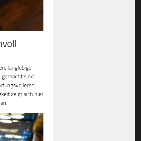
voll
n
en, langlebige
on gemacht sind,
rtungsvolleren
eit zeigt sich hier
 an.