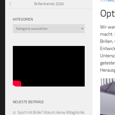
VON
BRI
Brillentrends 2026
Opt
KATEGORIEN
Wir war
Kategorien
macht. 
Brillen
Entwick
Untersc
geteste
Herausg
NEUESTE BEITRÄGE
Sport mit Brille? Warum deine Alltagsbrille