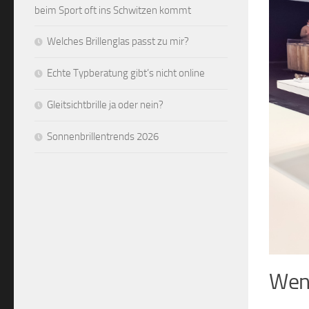
beim Sport oft ins Schwitzen kommt
Welches Brillenglas passt zu mir?
Echte Typberatung gibt’s nicht online
Gleitsichtbrille ja oder nein?
Sonnenbrillentrends 2026
Weni