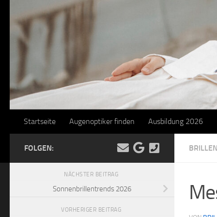
Startseite
Augenoptiker finden
Ausbildung 2026
FOLGEN:
BRILLE
NÄCHSTER BEITRAG
Mes
Sonnenbrillentrends 2026
VORHERIGER BEITRAG