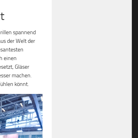
t
Brillen spannend
aus der Welt der
essantesten
ch einen
setzt, Gläser
besser machen.
fühlen könnt.