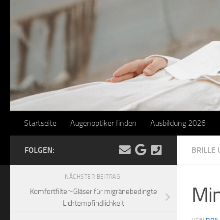
Startseite
Augenoptiker finden
Ausbildung 2026
FOLGEN:
BRILLE
NÄCHSTER BEITRAG
Min
Komfortfilter-Gläser für migränebedingte
Lichtempfindlichkeit