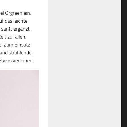
el Orgreen ein.
uf das leichte
 sanft ergänzt.
it zu fallen.
e. Zum Einsatz
ind strahlende,
Etwas verleihen.