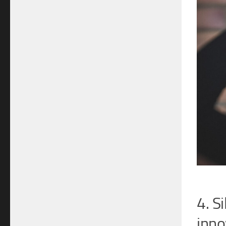
4. S
inno