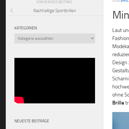
VON
BRI
VORHERIGER BEITRAG
Nachhaltige Sportbrillen
Min
KATEGORIEN
Laut un
Kategorien
Fashion
Modeka
reduzie
Design 
Gestalt
Scharni
hochwer
ohne Sc
Brille
tr
NEUESTE BEITRÄGE