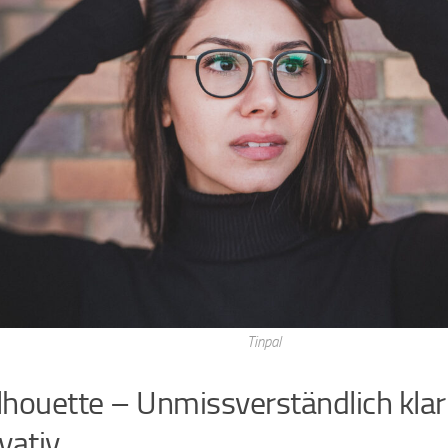
Tinpal
ilhouette – Unmissverständlich kla
vativ