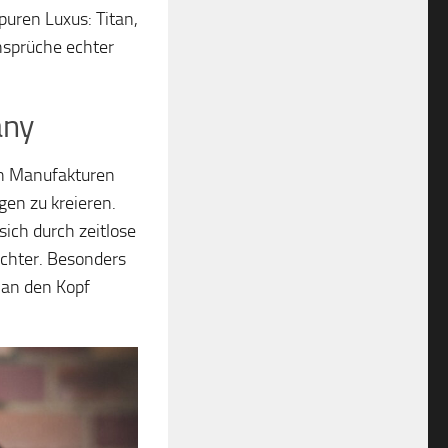
uren Luxus: Titan,
Ansprüche echter
any
len Manufakturen
gen zu kreieren.
ich durch zeitlose
ichter. Besonders
t an den Kopf