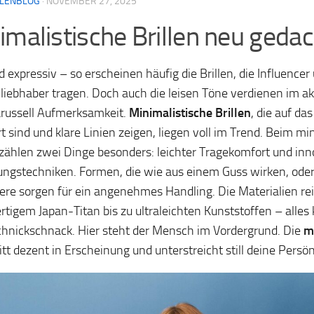
LLENBLOG
·
NOVEMBER 27, 2025
imalistische Brillen neu gedac
d expressiv – so erscheinen häufig die Brillen, die Influencer
liebhaber tragen. Doch auch die leisen Töne verdienen im ak
russell Aufmerksamkeit.
Minimalistische Brillen
, die auf da
rt sind und klare Linien zeigen, liegen voll im Trend. Beim mi
zählen zwei Dinge besonders: leichter Tragekomfort und inn
ungstechniken. Formen, die wie aus einem Guss wirken, ode
ere sorgen für ein angenehmes Handling. Die Materialien re
tigem Japan-Titan bis zu ultraleichten Kunststoffen – alles k
hnickschnack. Hier steht der Mensch im Vordergrund. Die
m
itt dezent in Erscheinung und unterstreicht still deine Persön