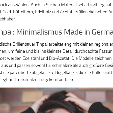
ck auswählen. Auch in Sachen Material setzt Lindberg auf p
t Gold, Büffelhorn, Edelholz und Acetat erfüllen die hohen 
iebhaber.
inpal: Minimalismus Made in Germ
dische Brillenbauer Tinpal arbeitet eng mit kleinen regiona
n, um feine und bis ins kleinste Detail durchdachte Fassun
et werden Edelstahl und Bio-Acetat. Die Modelle zeichnen s
 aus und passen sowohl für schmalere als auch größere Ges
st die patentierte abgeknickte Bügelbacke, die die Brille sanf
egt und maximalen Tragekomfort bietet.