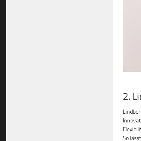
2. L
Lindber
Innovat
Flexibil
So läss