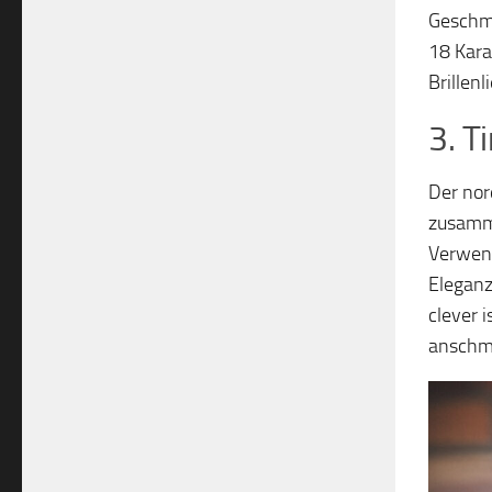
Geschma
18 Kara
Brillenl
3. T
Der nor
zusamme
Verwend
Eleganz
clever i
anschmi