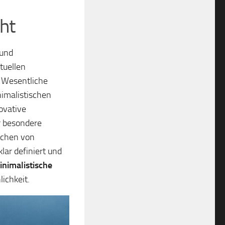
ht
 und
tuellen
s Wesentliche
nimalistischen
ovative
r besondere
ichen von
lar definiert und
inimalistische
lichkeit.